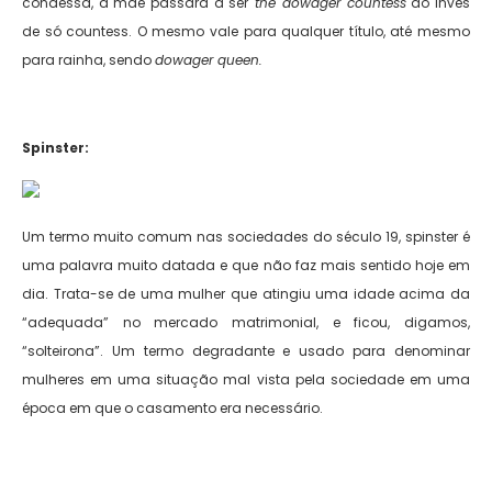
condessa, a mãe passará a ser
the dowager countess
ao invés
de só countess. O mesmo vale para qualquer título, até mesmo
para rainha, sendo
dowager queen.
Spinster:
Um termo muito comum nas sociedades do século 19, spinster é
uma palavra muito datada e que não faz mais sentido hoje em
dia. Trata-se de uma mulher que atingiu uma idade acima da
“adequada” no mercado matrimonial, e ficou, digamos,
“solteirona”. Um termo degradante e usado para denominar
mulheres em uma situação mal vista pela sociedade em uma
época em que o casamento era necessário.