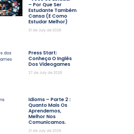
– Por Que Ser
Estudante Também
Cansa (e Como
Estudar Melhor)
31 de July de 2026
Press Start:
Conheça O Inglês
Dos Videogames
27 de July de 2026
Idioms – Parte 2 :
Quanto Mais Os
Aprendemos,
Melhor Nos
Comunicamos.
21 de July de 2026