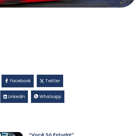
Facebook
Twitter
Linkedin
Whatsapp
“Você Só Estuda!”