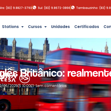
íra: (83) 9.8827-3793
Sul: (83) 9.8672-3866
Tambauzinho: (83) 9.
Stations
Cursos
Unidades
Certificados
Con
glês Britânico: realmen
12/06/2025
10:00
Sem comentários