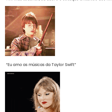
“Eu amo as músicas da Taylor Swift”