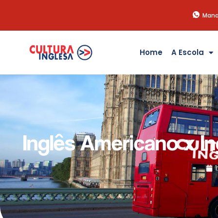
Mana
Home
A Escola
Inglês Americano x In