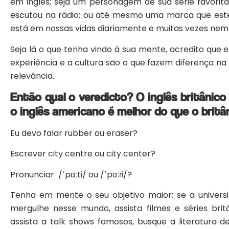
em inglês; seja um personagem de sua série favori
escutou na rádio; ou até mesmo uma marca que estej
está em nossas vidas diariamente e muitas vezes n
Seja lá o que tenha vindo à sua mente, acredito que e
experiência e a cultura são o que fazem diferença na 
relevância.
Então qual o veredicto? O inglês britânic
o inglês americano é melhor do que o britâ
Eu devo falar rubber ou eraser?
Escrever city centre ou city center?
Pronunciar
/ˈpɑːti/ ou /ˈpɑːɾi/?
Tenha em mente o seu objetivo maior; se a universi
mergulhe nesse mundo, assista filmes e séries brit
assista a talk shows famosos, busque a literatura d