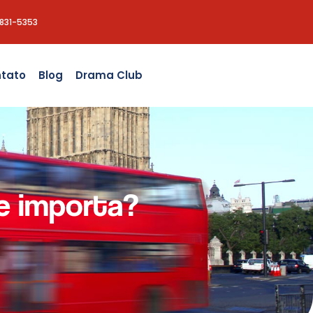
8831-5353
tato
Blog
Drama Club
te importa?