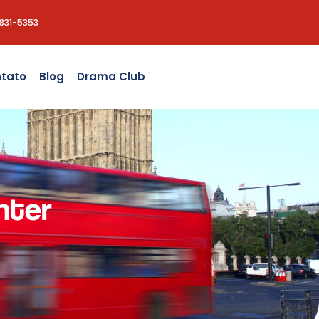
8831-5353
tato
Blog
Drama Club
nter