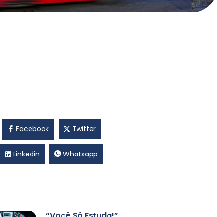
Facebook
Twitter
Linkedin
Whatsapp
“Você Só Estuda!”