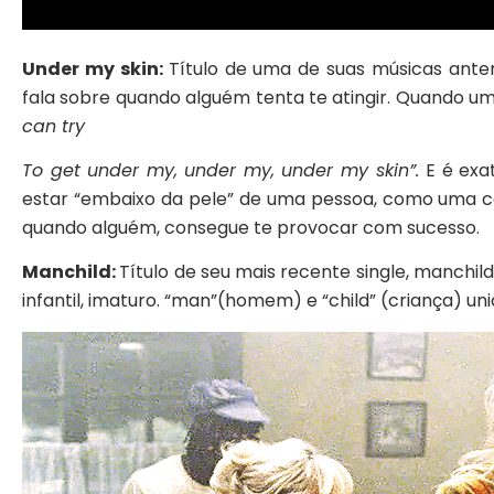
Under my skin:
Título de uma de suas músicas anter
fala sobre quando alguém tenta te atingir. Quando um
can try
To get under my, under my, under my skin”.
E é exa
estar “embaixo da pele” de uma pessoa, como uma c
quando alguém, consegue te provocar com sucesso.
Manchild:
Título de seu mais recente single, manc
infantil, imaturo. “man”(homem) e “child” (criança) u