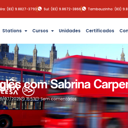
íra: (83) 9.8827-3793
Sul: (83) 9.8672-3866
Tambauzinho: (83) 9.
Stations
Cursos
Unidades
Certificados
Con
glês com Sabrina Carpe
21/07/2025
15:53
Sem comentários