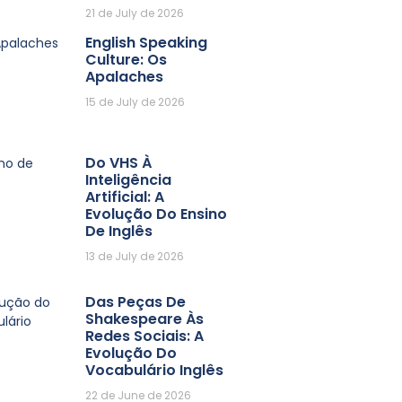
21 de July de 2026
English Speaking
Culture: Os
Apalaches
15 de July de 2026
Do VHS À
Inteligência
Artificial: A
Evolução Do Ensino
De Inglês
13 de July de 2026
Das Peças De
Shakespeare Às
Redes Sociais: A
Evolução Do
Vocabulário Inglês
22 de June de 2026